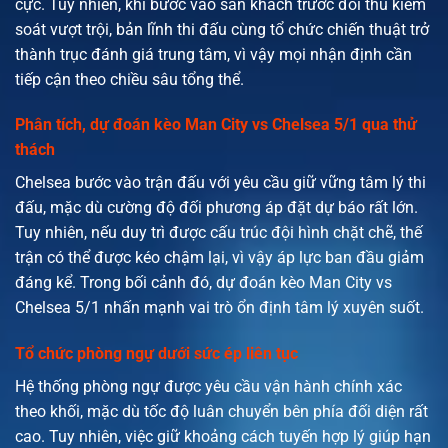
cực. Tuy nhiên, khi bước vào sân khách trước đối thủ kiểm
soát vượt trội, bản lĩnh thi đấu cùng tổ chức chiến thuật trở
thành trục đánh giá trung tâm, vì vậy mọi nhận định cần
tiếp cận theo chiều sâu tổng thể.
Phân tích, dự đoán kèo Man City vs Chelsea 5/1 qua thử
thách
Chelsea bước vào trận đấu với yêu cầu giữ vững tâm lý thi
đấu, mặc dù cường độ đối phương áp đặt dự báo rất lớn.
Tuy nhiên, nếu duy trì được cấu trúc đội hình chặt chẽ, thế
trận có thể được kéo chậm lại, vì vậy áp lực ban đầu giảm
đáng kể. Trong bối cảnh đó, dự đoán kèo Man City vs
Chelsea 5/1 nhấn mạnh vai trò ổn định tâm lý xuyên suốt.
Tổ chức phòng ngự dưới sức ép liên tục
Hệ thống phòng ngự được yêu cầu vận hành chính xác
theo khối, mặc dù tốc độ luân chuyển bên phía đối diện rất
cao. Tuy nhiên, việc giữ khoảng cách tuyến hợp lý giúp hạn