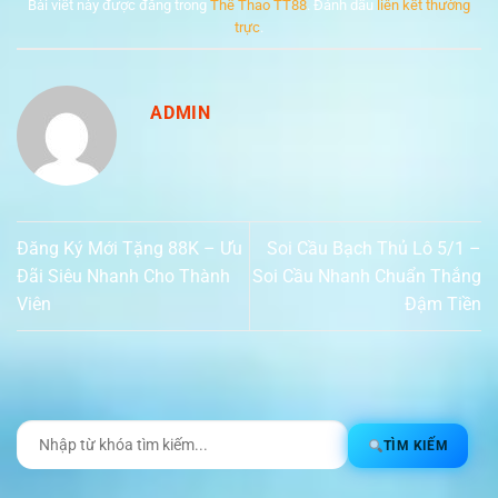
Bài viết này được đăng trong
Thể Thao TT88
. Đánh dấu
liên kết thường
trực
.
ADMIN
Đăng Ký Mới Tặng 88K – Ưu
Soi Cầu Bạch Thủ Lô 5/1 –
Đãi Siêu Nhanh Cho Thành
Soi Cầu Nhanh Chuẩn Thắng
Viên
Đậm Tiền
TÌM KIẾM