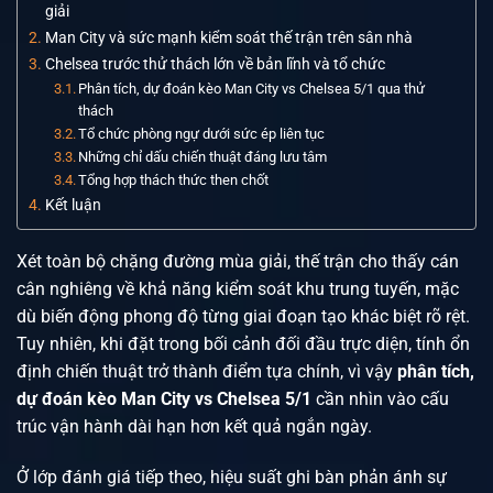
giải
Man City và sức mạnh kiểm soát thế trận trên sân nhà
Chelsea trước thử thách lớn về bản lĩnh và tổ chức
Phân tích, dự đoán kèo Man City vs Chelsea 5/1 qua thử
thách
Tổ chức phòng ngự dưới sức ép liên tục
Những chỉ dấu chiến thuật đáng lưu tâm
Tổng hợp thách thức then chốt
Kết luận
Xét toàn bộ chặng đường mùa giải, thế trận cho thấy cán
cân nghiêng về khả năng kiểm soát khu trung tuyến, mặc
dù biến động phong độ từng giai đoạn tạo khác biệt rõ rệt.
Tuy nhiên, khi đặt trong bối cảnh đối đầu trực diện, tính ổn
định chiến thuật trở thành điểm tựa chính, vì vậy
phân tích,
dự đoán kèo Man City vs Chelsea 5/1
cần nhìn vào cấu
trúc vận hành dài hạn hơn kết quả ngắn ngày.
Ở lớp đánh giá tiếp theo, hiệu suất ghi bàn phản ánh sự