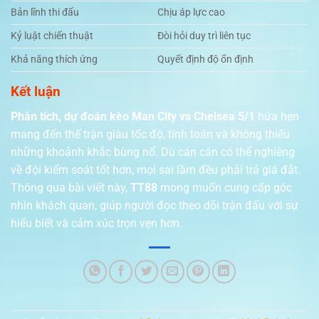
Bản lĩnh thi đấu
Chịu áp lực cao
Kỷ luật chiến thuật
Đòi hỏi duy trì liên tục
Khả năng thích ứng
Quyết định độ ổn định
Kết luận
Phân tích, dự đoán kèo Man City vs Chelsea 5/1
hứa hẹn
mang đến thế trận giàu tốc độ, tính toán và không thiếu
những khoảnh khắc bùng nổ. Dù cán cân có thể nghiêng
về đội kiểm soát tốt hơn, mọi sai lầm đều phải trả giá đắt.
Thông qua bài viết này,
TT88
mong muốn cung cấp góc
nhìn khách quan, giúp người đọc theo dõi trận đấu với sự
hiểu biết và cảm xúc trọn vẹn hơn.