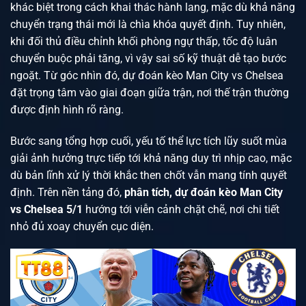
khác biệt trong cách khai thác hành lang, mặc dù khả năng
chuyển trạng thái mới là chìa khóa quyết định. Tuy nhiên,
khi đối thủ điều chỉnh khối phòng ngự thấp, tốc độ luân
chuyển buộc phải tăng, vì vậy sai số kỹ thuật dễ tạo bước
ngoặt. Từ góc nhìn đó, dự đoán kèo Man City vs Chelsea
đặt trọng tâm vào giai đoạn giữa trận, nơi thế trận thường
được định hình rõ ràng.
Bước sang tổng hợp cuối, yếu tố thể lực tích lũy suốt mùa
giải ảnh hưởng trực tiếp tới khả năng duy trì nhịp cao, mặc
dù bản lĩnh xử lý thời khắc then chốt vẫn mang tính quyết
định. Trên nền tảng đó,
phân tích, dự đoán kèo Man City
vs Chelsea 5/1
hướng tới viễn cảnh chặt chẽ, nơi chi tiết
nhỏ đủ xoay chuyển cục diện.