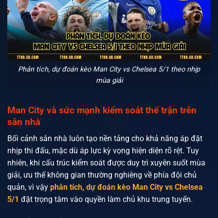
Phân tích, dự đoán kèo Man City vs Chelsea 5/1 theo nhịp
mùa giải
Man City và sức mạnh kiểm soát thế trận trên
sân nhà
Bối cảnh sân nhà luôn tạo nền tảng cho khả năng áp đặt
nhịp thi đấu, mặc dù áp lực kỳ vọng hiện diện rõ rệt. Tuy
nhiên, khi cấu trúc kiểm soát được duy trì xuyên suốt mùa
giải, ưu thế không gian thường nghiêng về phía đội chủ
quản, vì vậy
phân tích, dự đoán kèo Man City vs Chelsea
5/1
đặt trọng tâm vào quyền làm chủ khu trung tuyến.