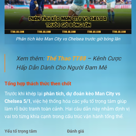
Phân tích kèo Man City vs Chelsea trước giờ bóng lăn
Xem thêm:
Thể Thao TT88
– Kênh Cược
Hấp Dẫn Dành Cho Người Đam Mê
Tổng hợp thách thức then chốt
Trước khi khép lại
phân tích, dự đoán kèo Man City vs
Chelsea 5/1
, việc hệ thống hóa các yếu tố trọng tâm giúp
làm rõ bức tranh toàn cảnh. Hai câu dẫn này nhằm định vị
vai trò từng khía cạnh trong cấu trúc vận hành tổng thể.
Yếu tố trọng tâm
Đánh giá