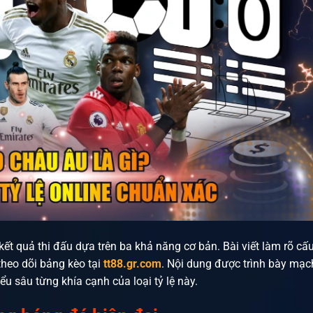
ết quả thi đấu dựa trên ba khả năng cơ bản. Bài viết làm rõ cấ
i theo dõi bảng kèo tại
tt88.gr.com
. Nội dung được trình bày mạc
ểu sâu từng khía cạnh của loại tỷ lệ này.