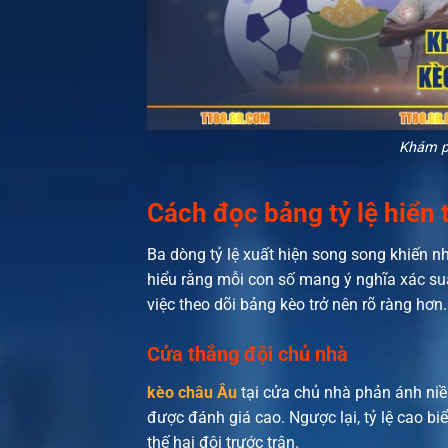
Khám p
Cách đọc bảng tỷ lệ hiển 
Ba dòng tỷ lệ xuất hiện song song khiến n
hiểu rằng mỗi con số mang ý nghĩa xác suất
việc theo dõi bảng kèo trở nên rõ ràng hơn.
Cửa thắng đội chủ nhà
kèo châu Âu
tại cửa chủ nhà phản ánh niềm
được đánh giá cao. Ngược lại, tỷ lệ cao biể
thế hai đội trước trận.