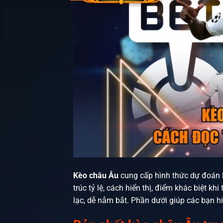
Kèo châu Âu
cung cấp hình thức dự đoán k
trúc tỷ lệ, cách hiển thị, điểm khác biệt kh
lạc, dễ nắm bắt. Phần dưới giúp các bạn hi