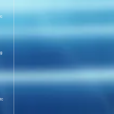
ợc
ng
ức