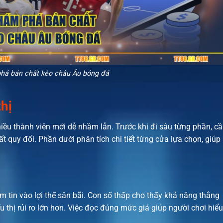
há bản chất kèo châu Âu bóng đá
thị
hiều thành viên mới dễ nhầm lẫn. Trước khi đi sâu từng phần, c
 quy đổi. Phần dưới phân tích chi tiết từng cửa lựa chọn, giúp
 tin vào lợi thế sân bãi. Con số thấp cho thấy khả năng thắng
u thị rủi ro lớn hơn. Việc đọc đúng mức giá giúp người chơi hiểu