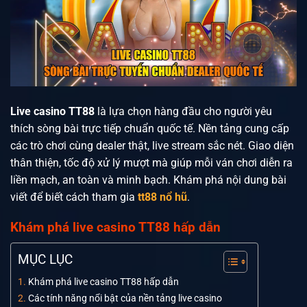
Live casino TT88
là lựa chọn hàng đầu cho người yêu
thích sòng bài trực tiếp chuẩn quốc tế. Nền tảng cung cấp
các trò chơi cùng dealer thật, live stream sắc nét. Giao diện
thân thiện, tốc độ xử lý mượt mà giúp mỗi ván chơi diễn ra
liền mạch, an toàn và minh bạch. Khám phá nội dung bài
viết để biết cách tham gia
tt88 nổ hũ
.
Khám phá live casino TT88 hấp dẫn
MỤC LỤC
Khám phá live casino TT88 hấp dẫn
Các tính năng nổi bật của nền tảng live casino