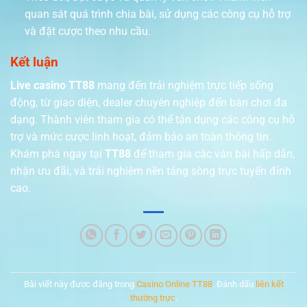
quan sát quá trình chia bài, sử dụng các công cụ hỗ trợ
và đặt cược theo nhu cầu.
Kết luận
Live casino TT88
mang đến trải nghiệm trực tiếp sống
động, từ giao diện, dealer chuyên nghiệp đến bàn chơi đa
dạng. Thành viên tham gia có thể tận dụng các công cụ hỗ
trợ và mức cược linh hoạt, đảm bảo an toàn thông tin.
Khám phá ngay tại
TT88
để tham gia các ván bài hấp dẫn,
nhận ưu đãi, và trải nghiệm nền tảng sòng trực tuyến đỉnh
cao.
Bài viết này được đăng trong
Casino Online TT88
. Đánh dấu
liên kết
thường trực
.