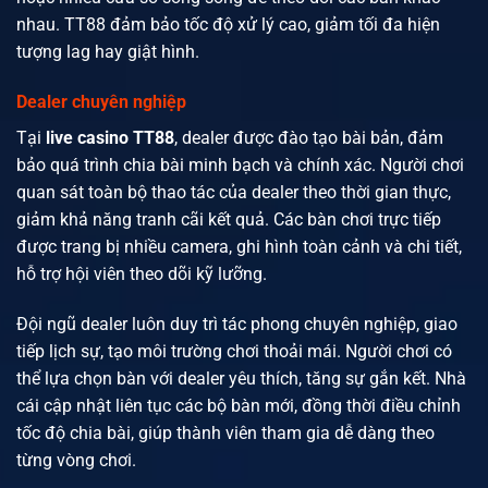
nhau. TT88 đảm bảo tốc độ xử lý cao, giảm tối đa hiện
tượng lag hay giật hình.
Dealer chuyên nghiệp
Tại
live casino TT88
, dealer được đào tạo bài bản, đảm
bảo quá trình chia bài minh bạch và chính xác. Người chơi
quan sát toàn bộ thao tác của dealer theo thời gian thực,
giảm khả năng tranh cãi kết quả. Các bàn chơi trực tiếp
được trang bị nhiều camera, ghi hình toàn cảnh và chi tiết,
hỗ trợ hội viên theo dõi kỹ lưỡng.
Đội ngũ dealer luôn duy trì tác phong chuyên nghiệp, giao
tiếp lịch sự, tạo môi trường chơi thoải mái. Người chơi có
thể lựa chọn bàn với dealer yêu thích, tăng sự gắn kết. Nhà
cái cập nhật liên tục các bộ bàn mới, đồng thời điều chỉnh
tốc độ chia bài, giúp thành viên tham gia dễ dàng theo
từng vòng chơi.