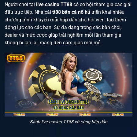
Người chơi tại
live casino TT88
có cơ hội tham gia các giải
đấu trực tiếp. Nhà cái
tt88 bắn cá nổ hũ
triển khai nhiều
chương trình khuyến mãi hấp dẫn cho hội viên, tạo thêm
động lực cho các bạn. Sự đa dạng trong các bàn chơi,
dealer và mức cược giúp trải nghiệm mỗi lần tham gia
không bị lặp lại, mang đến cảm giác mới mẻ.
Sảnh live casino TT88 vô cùng hấp dẫn