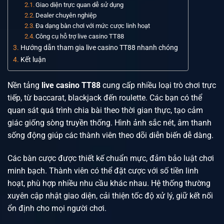
Giao diện trực quan dễ sử dụng
Dealer chuyên nghiệp
Đa dạng bàn chơi với mức cược linh hoạt
Công cụ hỗ trợ live casino TT88
Hướng dẫn tham gia live casino TT88 nhanh chóng
Kết luận
Nền tảng
live casino TT88
cung cấp nhiều loại trò chơi trực
tiếp, từ baccarat, blackjack đến roulette. Các bạn có thể
quan sát quá trình chia bài theo thời gian thực, tạo cảm
giác giống sòng truyền thống. Hình ảnh sắc nét, âm thanh
sống động giúp các thành viên theo dõi diễn biến dễ dàng.
Các bàn cược được thiết kế chuẩn mực, đảm bảo luật chơi
minh bạch. Thành viên có thể đặt cược với số tiền linh
hoạt, phù hợp nhiều nhu cầu khác nhau. Hệ thống thường
xuyên cập nhật giao diện, cải thiện tốc độ xử lý, giữ kết nối
ổn định cho mọi người chơi.