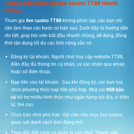
Hướng dẫn tham gia live casino TT88 nhanh
chóng
Tham gia
live casino TT88
không phức tạp, các bạn chỉ
cần làm theo các bước cơ bản sau. Dưới đây là hướng dẫn
chi tiết, giúp hội viên bắt đầu nhanh chóng, dễ dàng, đồng
thời tận dụng tối đa các tính năng sẵn có.
Đăng ký tài khoản: Người chơi truy cập website TT88,
điền đầy đủ thông tin cá nhân, và xác nhận qua email
hoặc số điện thoại.
Nạp tiền vào tài khoản: Sau khi đăng ký, các bạn lựa
chọn phương thức nạp tiền phù hợp. Nhà cái
tt88 bắn
cá
hỗ trợ nhiều hình thức như ngân hàng nội địa, ví điện
tử, thẻ cào.
Chọn bàn chơi phù hợp: Hội viên vào mục live casino,
quan sát danh sách bàn đang mở.
Theo dõi, đặt cược và quản lý ván chơi: Thành viên