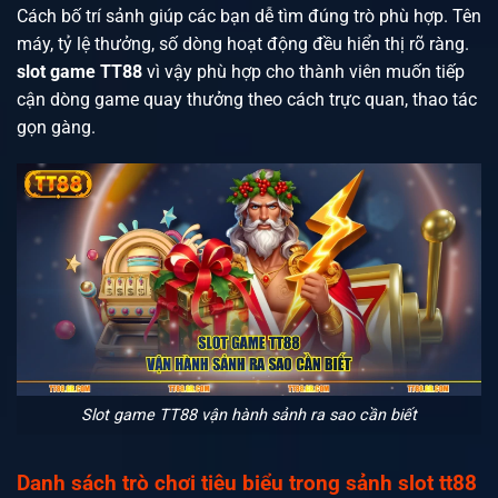
Cách bố trí sảnh giúp các bạn dễ tìm đúng trò phù hợp. Tên
máy, tỷ lệ thưởng, số dòng hoạt động đều hiển thị rõ ràng.
slot game TT88
vì vậy phù hợp cho thành viên muốn tiếp
cận dòng game quay thưởng theo cách trực quan, thao tác
gọn gàng.
Slot game TT88 vận hành sảnh ra sao cần biết
Danh sách trò chơi tiêu biểu trong sảnh slot tt88