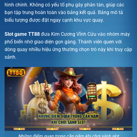
hình chính. Không có yếu tố phụ gây phân tán, giúp các
bạn tập trung hoàn toàn vào bảng kết quả. Bảng mô tả
biểu tượng được đặt ngay cạnh khu vực quay.
Slot game TT88
đưa Kim Cương Vĩnh Cửu vào nhóm máy
phổ biến nhờ giao diện gọn gàng. Thành viên quen với
dòng quay nhiều hiệu ứng thường chọn trò này khi truy cập
sảnh.
Những điểm quan trọng cần nắm khi chơi sảnh slot