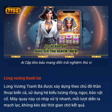
Ai Cập kho báu mang đến trải nghiệm thú vị
Long vương tranh bá
Long Vương Tranh Bá được xây dựng theo chủ đề thần
thoại biển cả, sử dụng hệ biểu tượng rồng, ngọc, bảo vật
cổ. Máy quay này có nhịp xử lý nhanh, mỗi lượt diễn ra
mạch lạc, không kéo dài thời gian chờ kết quả.