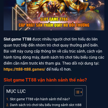
Slot game TT88
được nhiều người chơi tìm hiểu do liên
quan trực tiếp đến nhóm trò chơi quay thưởng phổ biến.
Bài viết này cung cấp thông tin về cấu trúc sảnh, cách vận
hành từng dòng máy, danh sách trò chơi tiêu biểu cùng các
điểm cần nắm trước khi tham gia. Theo dõi nội dung tại:
https://tt88-tt88.games/
để hiểu rõ hơn.
Slot game TT88 vận hành sảnh thế nào?
MỤC LỤC
Slot game TT88 vận hành sảnh thế nào?
Danh sách trò chơi tiêu biểu trong sảnh slot tt88